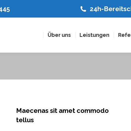
8445
24h-Bereitsch
Über uns
Leistungen
Refe
Maecenas sit amet commodo
tellus
Company
Von
admin
Dezember 21, 2019