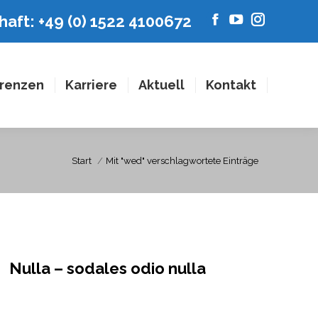
aft: +49 (0) 1522 4100672
Facebook
YouTube
Instagram
page
page
page
opens
opens
opens
in
in
in
renzen
Karriere
Aktuell
Kontakt
new
new
new
window
window
window
Sie befinden sich hier:
Start
Mit "wed" verschlagwortete Einträge
Nulla – sodales odio nulla
Company
Von
admin
Dezember 21, 2019
8 Kommentare