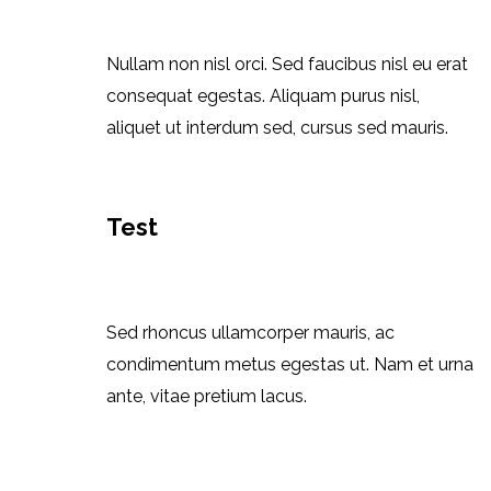
7 Kommentare
Nullam non nisl orci. Sed faucibus nisl eu erat
consequat egestas. Aliquam purus nisl,
aliquet ut interdum sed, cursus sed mauris.
Test
Referenzen
Von
admin
Dezember 21, 2019
4 Kommentare
Sed rhoncus ullamcorper mauris, ac
condimentum metus egestas ut. Nam et urna
ante, vitae pretium lacus.