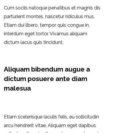
Cum sociis natoque penatibus et magnis dis
parturient montes, nascetur ridiculus mus.
Etiam dui libero, tempor quis congue in,
interdum eget tortor. Vivamus aliquam
dictum lacus quis tincidunt.
Aliquam bibendum augue a
dictum posuere ante diam
malesua
Company
,
Industry
,
Media
Von
admin
Dezember 20, 2019
2 Kommentare
Etiam scelerisque iaculis felis, eu sollicitudin
arcu hendrerit vitae. Aliquam eget dapibus