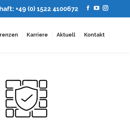
aft: +49 (0) 1522 4100672
Facebook
YouTube
Instagram
page
page
page
opens
opens
opens
in
in
in
renzen
Karriere
Aktuell
Kontakt
new
new
new
window
window
window