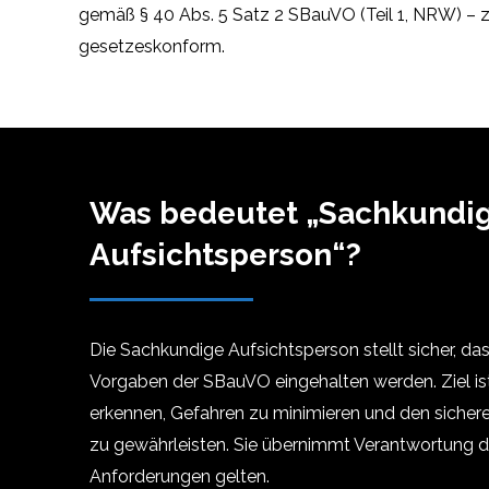
gemäß § 40 Abs. 5 Satz 2 SBauVO (Teil 1, NRW) – zuv
gesetzeskonform.
Was bedeutet „Sachkundi
Aufsichtsperson“?
Die Sachkundige Aufsichtsperson stellt sicher, das
Vorgaben der SBauVO eingehalten werden. Ziel ist 
erkennen, Gefahren zu minimieren und den sicher
zu gewährleisten. Sie übernimmt Verantwortung 
Anforderungen gelten.