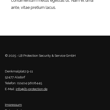
condimentum metus egestas ut. Nam et urna
ante, vitae pretium lacus.
© 2025 - LB Protection Security & Service GmbH
Denkmalplatz 9-11
52477 Alsdorf
Telefon: 02404 9608445
E-Mail:
info@lb-protection.de
Impressum