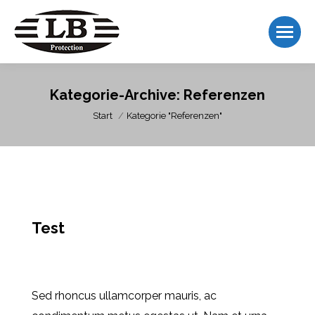
Kategorie-Archive:
Referenzen
Sie befinden sich hier:
Start
Kategorie "Referenzen"
Test
Referenzen
Von
admin
Dezember 21, 2019
4 Kommentare
Sed rhoncus ullamcorper mauris, ac